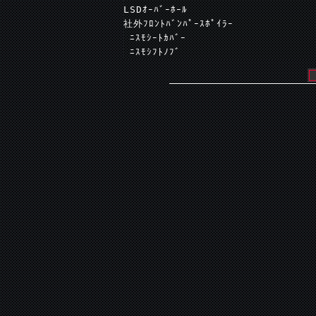
LSDｵｰﾊﾞｰﾎｰﾙ
社外ﾌﾛﾝﾄﾊﾞﾝﾊﾟｰｽﾎﾟｲﾗｰ
 ﾆｽﾓｼｰﾄｶﾊﾞｰ
 ﾆｽﾓｼﾌﾄﾉﾌﾞ
 ﾀﾞｯｼｭﾎﾞｰﾄﾞ張替え
ｽﾃｱﾘﾝｸﾞ張替え
ﾘｱﾋﾟﾗｰﾌｨﾆｯｼｬｰ交換済み
ｸﾙｰｽﾞLEDﾍｯﾄﾞﾗｲﾄﾊﾞﾙﾌﾞ
LEDﾒｰﾀｰﾊﾞﾙﾌﾞ
LEDﾃｰﾙﾗﾝﾌﾟ
内外装・下廻りともにきれいです。
マスターキー＆スペアキー付属
 製作後、2000km以下！
ラインオフ直前希少Ｈ７年式超最終型！
 大事に乗っていただける方に、お譲りい