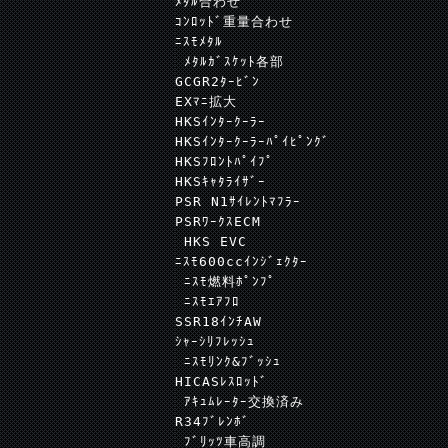
ﾒﾀﾙ合わせ
ｺﾝﾛｯﾄﾞ重量合わせ
ﾆｽﾓﾒﾀﾙ
 ﾒﾀﾙｶﾞｽｹｯﾄ各部
GCGR2ﾀｰﾋﾞﾝ
EXﾏﾆ拡大
HKSｲﾝﾀｰｸｰﾗｰ
HKSｲﾝﾀｰｸｰﾗｰﾊﾟｲﾋﾟﾝｸﾞ
HKSﾌﾛﾝﾄﾊﾟｲﾌﾟ
HKSｷｬﾀﾗｲｻﾞｰ
PSR N1ｻｲﾚﾝﾄﾏﾌﾗｰ
PSRﾜｰｸｽECM
 HKS EVC
ﾆｽﾓ600ccｲﾝｼﾞｪｸﾀｰ
 ﾆｽﾓ燃料ﾎﾟﾝﾌﾟ
 ﾆｽﾓｴｱﾌﾛ
SSR18ｲﾝﾁAW
ｼｬｰｼﾘﾌﾚｯｼｭ
 ﾆｽﾓﾘﾝｸ&ﾌﾞｯｼｭ
HICASﾚｽﾛｯﾄﾞ
 ｱｷｭﾑﾚｰﾀｰ交換済み
R34ﾌﾞﾚﾝﾎﾞ
 ﾌﾞﾘｯﾂ車高調