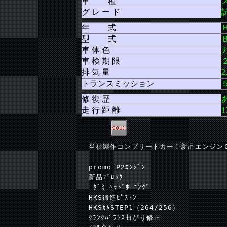
車 種
グ レ ー ド
年 式
型 式
車 体 色
車 検 期 限
排 気 量
2
トランスミッション
修 復 歴
走 行 距 離
1
当社製作コンプリートカー！新品エンジンＧ
promo P2ｴﾝｼﾞﾝ
新品ﾌﾞﾛｯｸ
 ﾀﾞﾐｰﾍｯﾄﾞﾎｰﾆﾝｸﾞ
HKS鍛造ﾋﾟｽﾄﾝ
HKSｶﾑSTEP1（264/256）
ｸﾗﾝｸﾊﾞﾗﾝｽ曲がり修正